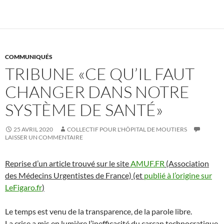
COMMUNIQUÉS
TRIBUNE «CE QU’IL FAUT
CHANGER DANS NOTRE
SYSTÈME DE SANTÉ»
25 AVRIL 2020
COLLECTIF POUR L'HÔPITAL DE MOUTIERS
LAISSER UN COMMENTAIRE
Reprise d’un article trouvé sur le site
AMUF.FR
(Association
des Médecins Urgentistes de France) (et
publié à l’origine sur
LeFigaro.fr
)
Le temps est venu de la transparence, de la parole libre.
La crise a mis en lumière l’inefficacité du carcan technocratique