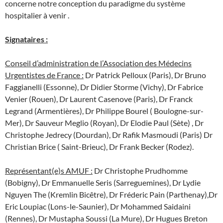
concerne notre conception du paradigme du système
hospitalier à venir .
Signataires :
Conseil d’administration de l’Association des Médecins
Urgentistes de France :
Dr Patrick Pelloux (Paris), Dr Bruno
Faggianelli (Essonne), Dr Didier Storme (Vichy), Dr Fabrice
Venier (Rouen), Dr Laurent Casenove (Paris), Dr Franck
Legrand (Armentières), Dr Philippe Bourel ( Boulogne-sur-
Mer), Dr Sauveur Meglio (Royan), Dr Elodie Paul (Sète) , Dr
Christophe Jedrecy (Dourdan), Dr Rafik Masmoudi (Paris) Dr
Christian Brice ( Saint-Brieuc), Dr Frank Becker (Rodez).
Représentant(e)s AMUF :
Dr Christophe Prudhomme
(Bobigny), Dr Emmanuelle Seris (Sarreguemines), Dr Lydie
Nguyen The (Kremlin Bicêtre), Dr Fréderic Pain (Parthenay),Dr
Eric Loupiac (Lons-le-Saunier), Dr Mohammed Saidaini
(Rennes), Dr Mustapha Soussi (La Mure), Dr Hugues Breton