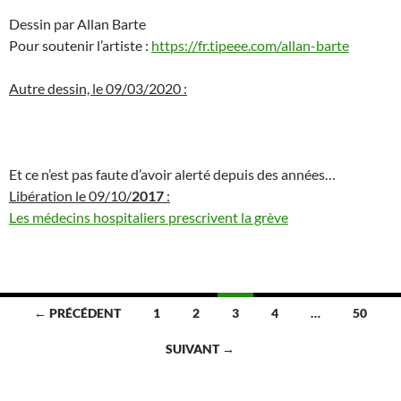
Dessin par Allan Barte
Pour soutenir l’artiste :
https://fr.tipeee.com/allan-barte
Autre dessin, le 09/03/2020 :
Et ce n’est pas faute d’avoir alerté depuis des années…
Libération le 09/10/
2017
:
Les médecins hospitaliers prescrivent la grève
Navigation
← PRÉCÉDENT
1
2
3
4
…
50
des
SUIVANT →
articles