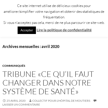
Aller
Ce site internet utilise de délicieux cookies pour
au
améliorer/simplifier votre navigation et obtenir des statistiques de
contenu
fréquentation.
Si vous n'acceptez pas cela, merci de ne plus parcourir ce site-web.
Recherche
Collectif pour l'Hôpital de Moûtiers
Lire la politique de confidentialité
Accepter
MENU
PRINCI
Archives mensuelles : avril 2020
COMMUNIQUÉS
TRIBUNE «CE QU’IL FAUT
CHANGER DANS NOTRE
SYSTÈME DE SANTÉ»
25 AVRIL 2020
COLLECTIF POUR L'HÔPITAL DE MOUTIERS
LAISSER UN COMMENTAIRE