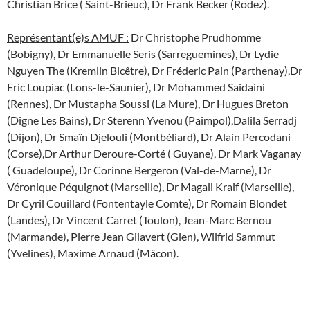
Christian Brice ( Saint-Brieuc), Dr Frank Becker (Rodez).
Représentant(e)s AMUF :
Dr Christophe Prudhomme
(Bobigny), Dr Emmanuelle Seris (Sarreguemines), Dr Lydie
Nguyen The (Kremlin Bicêtre), Dr Fréderic Pain (Parthenay),Dr
Eric Loupiac (Lons-le-Saunier), Dr Mohammed Saidaini
(Rennes), Dr Mustapha Soussi (La Mure), Dr Hugues Breton
(Digne Les Bains), Dr Sterenn Yvenou (Paimpol),Dalila Serradj
(Dijon), Dr Smaïn Djelouli (Montbéliard), Dr Alain Percodani
(Corse),Dr Arthur Deroure-Corté ( Guyane), Dr Mark Vaganay
( Guadeloupe), Dr Corinne Bergeron (Val-de-Marne), Dr
Véronique Péquignot (Marseille), Dr Magali Kraif (Marseille),
Dr Cyril Couillard (Fontentayle Comte), Dr Romain Blondet
(Landes), Dr Vincent Carret (Toulon), Jean-Marc Bernou
(Marmande), Pierre Jean Gilavert (Gien), Wilfrid Sammut
(Yvelines), Maxime Arnaud (Mâcon).