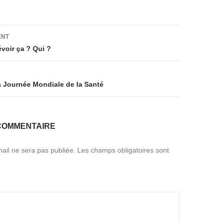
on
ENT
évoir ça ? Qui ?
 la Journée Mondiale de la Santé
COMMENTAIRE
ail ne sera pas publiée.
Les champs obligatoires sont