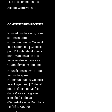
Flux des commentaires
Site de WordPress-FR
COMMENTAIRES RÉCENTS
Nous étions la avant, nous
serons la après
(Communiqué du Collectif
Inter Urgences) | Collectif
pour l'Hôpital de Moûtiers
dans
Manifestation des
services des urgences à
Chambéry le 26 septembre
Nous étions la avant, nous
serons la après
(Communiqué du Collectif
Inter Urgences) | Collectif
pour l'Hôpital de Moûtiers
dans
Préavis de grève
illimitée à l’hôpital
d’Albertville – Le Dauphiné
Libéré (25/07/2019)