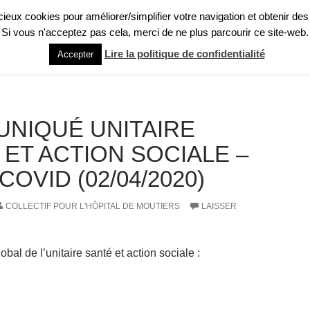
licieux cookies pour améliorer/simplifier votre navigation et obtenir des
Si vous n'acceptez pas cela, merci de ne plus parcourir ce site-web.
GHT : QU’EST-CE QUE C’EST ?
PRÉSENTATION RAPIDE
RECUEIL DE TÉ
Lire la politique de confidentialité
Accepter
NIQUÉ UNITAIRE
 ET ACTION SOCIALE –
COVID (02/04/2020)
COLLECTIF POUR L'HÔPITAL DE MOUTIERS
LAISSER
al de l’unitaire santé et action sociale :