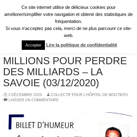
Aller
Ce site internet utilise de délicieux cookies pour
au
Recherche
améliorer/simplifier votre navigation et obtenir des statistiques de
Collectif pour l'Hôpital de Moûtiers
contenu
fréquentation.
MENU
Si vous n'acceptez pas cela, merci de ne plus parcourir ce site-
PRINCI
web.
REVUE DE PRESSE
Lire la politique de confidentialité
Accepter
ÉCONOMISER DES
MILLIONS POUR PERDRE
DES MILLIARDS – LA
SAVOIE (03/12/2020)
3 DÉCEMBRE 2020
COLLECTIF POUR L'HÔPITAL DE MOUTIERS
LAISSER UN COMMENTAIRE