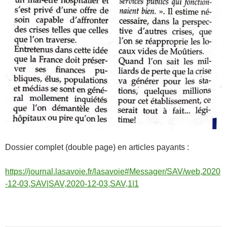
Dossier complet (double page) en articles payants :
https://journal.lasavoie.fr/lasavoie#Messager/SAV/web,2020
-12-03,SAV|SAV,2020-12-03,SAV,1|1