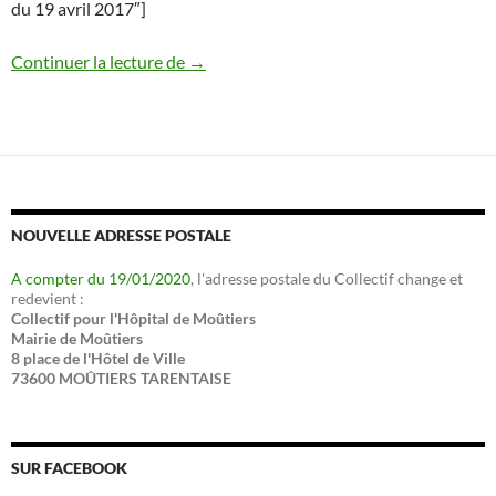
du 19 avril 2017″]
Communiqué de presse – Suite à la réun
Continuer la lecture de
→
NOUVELLE ADRESSE POSTALE
A compter du 19/01/2020
, l'adresse postale du Collectif change et
redevient :
Collectif pour l'Hôpital de Moûtiers
Mairie de Moûtiers
8 place de l'Hôtel de Ville
73600 MOÛTIERS TARENTAISE
SUR FACEBOOK