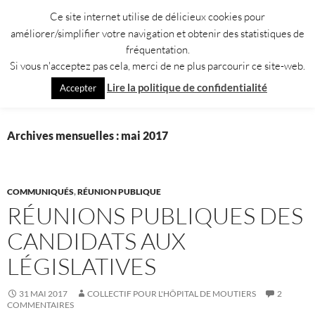
Aller
Ce site internet utilise de délicieux cookies pour
au
améliorer/simplifier votre navigation et obtenir des statistiques de
contenu
fréquentation.
Si vous n'acceptez pas cela, merci de ne plus parcourir ce site-web.
Recherche
Collectif pour l'Hôpital de Moûtiers
Lire la politique de confidentialité
Accepter
MENU
PRINCI
Archives mensuelles : mai 2017
COMMUNIQUÉS
,
RÉUNION PUBLIQUE
RÉUNIONS PUBLIQUES DES
CANDIDATS AUX
LÉGISLATIVES
31 MAI 2017
COLLECTIF POUR L'HÔPITAL DE MOUTIERS
2
COMMENTAIRES