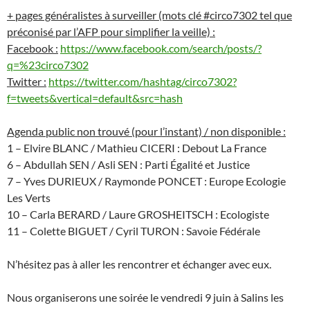
+ pages généralistes à surveiller (mots clé #circo7302 tel que
préconisé par l’AFP pour simplifier la veille) :
Facebook :
https://www.facebook.com/search/posts/?
q=%23circo7302
Twitter :
https://twitter.com/hashtag/circo7302?
f=tweets&vertical=default&src=hash
Agenda public non trouvé (pour l’instant) / non disponible :
1 – Elvire BLANC / Mathieu CICERI : Debout La France
6 – Abdullah SEN / Asli SEN : Parti Égalité et Justice
7 – Yves DURIEUX / Raymonde PONCET : Europe Ecologie
Les Verts
10 – Carla BERARD / Laure GROSHEITSCH : Ecologiste
11 – Colette BIGUET / Cyril TURON : Savoie Fédérale
N’hésitez pas à aller les rencontrer et échanger avec eux.
Nous organiserons une soirée le vendredi 9 juin à Salins les