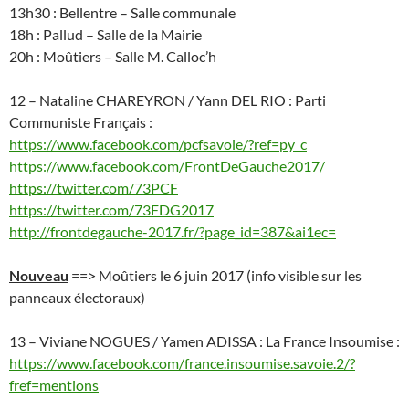
13h30 : Bellentre – Salle communale
18h : Pallud – Salle de la Mairie
20h : Moûtiers – Salle M. Calloc’h
12 – Nataline CHAREYRON / Yann DEL RIO : Parti
Communiste Français :
https://www.facebook.com/pcfsavoie/?ref=py_c
https://www.facebook.com/FrontDeGauche2017/
https://twitter.com/73PCF
https://twitter.com/73FDG2017
http://frontdegauche-2017.fr/?page_id=387&ai1ec=
Nouveau
==> Moûtiers le 6 juin 2017 (info visible sur les
panneaux électoraux)
13 – Viviane NOGUES / Yamen ADISSA : La France Insoumise :
https://www.facebook.com/france.insoumise.savoie.2/?
fref=mentions