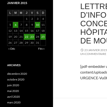
JANVIER 2015
LETTR
D’INF
L
M
M
J
V
S
D
1
2
3
4
CONCE
5
6
7
8
9
10
11
HÔPITA
12
13
14
15
16
17
18
19
20
21
22
23
24
25
DE MO
26
27
28
29
30
31
« Déc
Fév »
23 JANVIER 2015
UN COMMENTAIRE
ARCHIVES
[pdf-embedder u
content/uploa
décembre 2020
URGENCE-Vu00B
octobre 2020
juin 2020
mai 2020
avril 2020
mars 2020