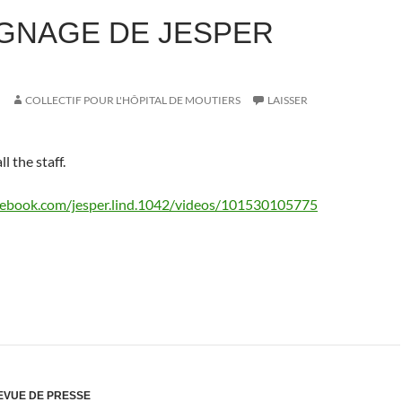
GNAGE DE JESPER
COLLECTIF POUR L'HÔPITAL DE MOUTIERS
LAISSER
l the staff.
cebook.com/jesper.lind.1042/videos/101530105775
EVUE DE PRESSE