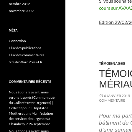
Si vous souhaite
octobre 2012
cours sur AVAA
novembre 2009
Édition 29/02/2
MÉTA
Connexion
Flux des publications
Flux des commentaires
Site de WordPress-FR
TÉMOIGNAGES
TÉMOI
MÉRIA
COMMENTAIRES RÉCENTS
Nous étions la avant, nous
6 JANVIER 2015
serons la après (Communiqué
COMMENTAIRE
du Collectif Inter Urgences) |
Collectif pour l'Hôpital de
Moûtiers
dans
Manifestation
Pour ma part
des services des urgences à
bâtiment de C
Chambéry le 26 septembre
d’une semain
Nous étions la avant, nous