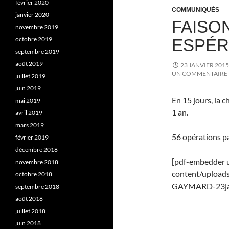
février 2020
COMMUNIQUÉS
janvier 2020
FAISO
novembre 2019
octobre 2019
ESPÉR
septembre 2019
août 2019
23 JANVIER 2015
UN COMMENTAIRE
juillet 2019
juin 2019
En 15 jours, la c
mai 2019
1 an.
avril 2019
mars 2019
56 opérations p
février 2019
décembre 2018
[pdf-embedder u
novembre 2018
content/upload
octobre 2018
GAYMARD-23jan
septembre 2018
août 2018
juillet 2018
juin 2018