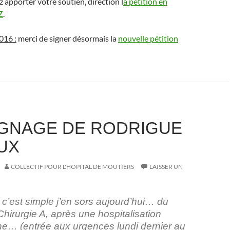
z apporter votre soutien, direction l
a pétition en
Z
.
016 :
merci de signer désormais la
nouvelle pétition
GNAGE DE RODRIGUE
UX
COLLECTIF POUR L'HÔPITAL DE MOUTIERS
LAISSER UN
 c’est simple j’en sors aujourd’hui… du
hirurgie A, après une hospitalisation
e… (entrée aux urgences lundi dernier au