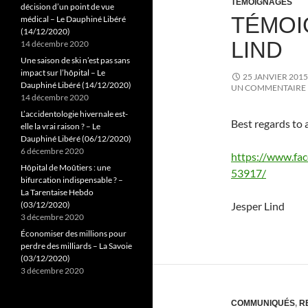
TÉMOIGNAGES
décision d’un point de vue
TÉMOI
médical – Le Dauphiné Libéré
(14/12/2020)
LIND
14 décembre 2020
Une saison de ski n’est pas sans
impact sur l’hôpital – Le
25 JANVIER 2015
Dauphiné Libéré (14/12/2020)
UN COMMENTAIRE
14 décembre 2020
L’accidentologie hivernale est-
Best regards to al
elle la vrai raison ? – Le
Dauphiné Libéré (06/12/2020)
6 décembre 2020
https://www.fa
Hôpital de Moûtiers : une
53917/
bifurcation indispensable ? –
La Tarentaise Hebdo
(03/12/2020)
Jesper Lind
3 décembre 2020
Économiser des millions pour
perdre des milliards – La Savoie
(03/12/2020)
3 décembre 2020
COMMUNIQUÉS
,
R