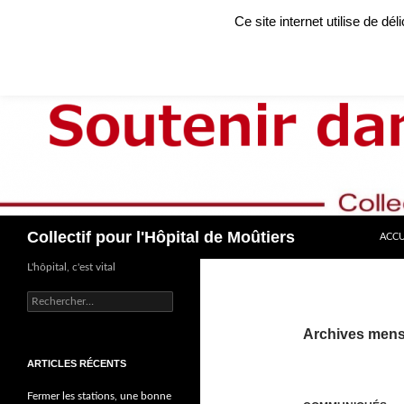
Aller
Ce site internet utilise de dé
au
contenu
Recherche
Collectif pour l'Hôpital de Moûtiers
ACCU
L'hôpital, c'est vital
Rechercher :
Archives mens
ARTICLES RÉCENTS
Fermer les stations, une bonne