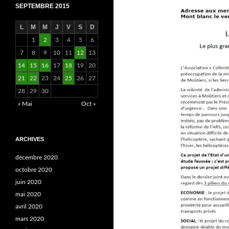
SEPTEMBRE 2015
L
M
M
J
V
S
D
1
2
3
4
5
6
7
8
9
10
11
12
13
14
15
16
17
18
19
20
21
22
23
24
25
26
27
28
29
30
« Mai
Oct »
ARCHIVES
décembre 2020
octobre 2020
juin 2020
mai 2020
avril 2020
mars 2020