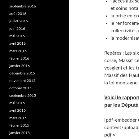
l’accès aux 
septembre 2016
et soins not
août 2016
la prise en c
juillet 2016
le renforceme
juin 2016
collectivités
mai 2016
la modernisa
avril 2016
mars 2016
Repères : Les si
février 2016
corse, Massif ce
janvier 2016
vosgien) et les 
décembre 2015
Massif des Haut
novembre 2015
la loi montagne 
octobre 2015
septembre 2015
Voici le rappor
mai 2015
par les Déput
avril 2015
mars 2015
[pdf-embedder u
février 2015
content/upload
janvier 2015
pdf »]