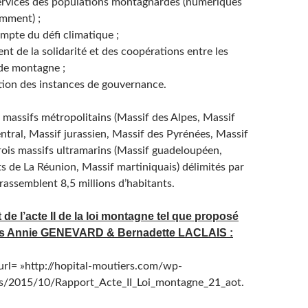
services des populations montagnardes (numériques
amment) ;
ompte du défi climatique ;
nt de la solidarité et des coopérations entre les
 de montagne ;
tion des instances de gouvernance.
x massifs métropolitains (Massif des Alpes, Massif
ntral, Massif jurassien, Massif des Pyrénées, Massif
trois massifs ultramarins (Massif guadeloupéen,
s de La Réunion, Massif martiniquais) délimités par
rassemblent 8,5 millions d’habitants.
t de l’acte II de la loi montagne tel que proposé
és Annie GENEVARD & Bernadette LACLAIS :
rl= »http://hopital-moutiers.com/wp-
s/2015/10/Rapport_Acte_II_Loi_montagne_21_aot.