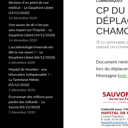
COMMUNIQUÉS
décision d’un point de vue
CP DU 
médical – Le Dauphiné Libéré
(14/12/2020)
DÉPLA
14 décembre 2020
Une saison de ski n’est pas
CHAMO
sans impact sur l’hôpital – Le
Dauphiné Libéré (14/12/2020)
14 décembre 2020
25 SEPTEMBRE 
L’accidentologie hivernale est-
LAISSER UN COMM
elle la vrai raison ? – Le
Dauphiné Libéré (06/12/2020)
Document remis 
6 décembre 2020
lors du déplace
Hôpital de Moûtiers : une
bifurcation indispensable ? –
Montagne (
voir
La Tarentaise Hebdo
(03/12/2020)
3 décembre 2020
Économiser des millions pour
perdre des milliards – La
Savoie (03/12/2020)
3 décembre 2020