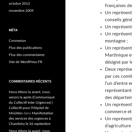
octobre 2012
françaises de
novembre 2009
Un représent
conseils géné
Un représenta
MÉTA
Un représenta
montagne ;
Connexion
Un représent
Flux des publications
Martinique e
Flux des commentaires
désigné par l
Site de WordPress-FR
Deux représe
par ces comit
COMMENTAIRES RÉCENTS
l’un d’entre 
représentants
Nous étions la avant, nous
des départem
serons la après (Communiqué
du Collectif Inter Urgences) |
Un représent
Collectif pour l'Hôpital de
commerce et 
Moûtiers
dans
Manifestation
Un représent
des services des urgences à
Chambéry le 26 septembre
d’agriculture 
Nous étions la avant, nous