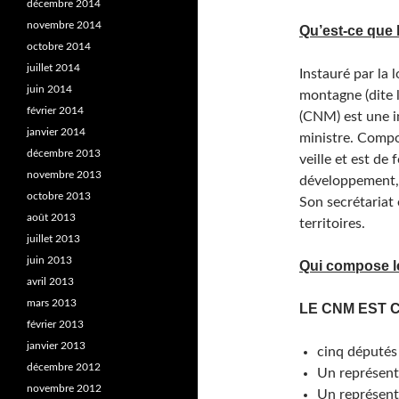
décembre 2014
novembre 2014
Qu’est-ce que
octobre 2014
juillet 2014
Instauré par la 
juin 2014
montagne (dite 
février 2014
(CNM) est une i
janvier 2014
ministre. Compo
décembre 2013
veille et est de
novembre 2013
développement,
octobre 2013
Son secrétariat 
août 2013
territoires.
juillet 2013
juin 2013
Qui compose 
avril 2013
mars 2013
LE CNM EST 
février 2013
janvier 2013
cinq députés 
décembre 2012
Un représenta
novembre 2012
Un représenta