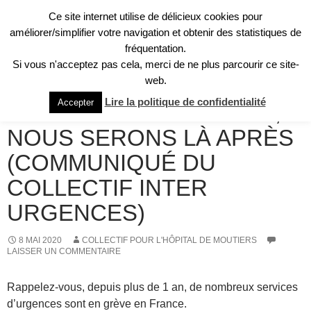
Aller
Ce site internet utilise de délicieux cookies pour
au
Recherche
améliorer/simplifier votre navigation et obtenir des statistiques de
Collectif pour l'Hôpital de Moûtiers
contenu
fréquentation.
MENU
Si vous n'acceptez pas cela, merci de ne plus parcourir ce site-
PRINCI
web.
DU CÔTÉ DES AUTRES COLLECTIFS
Lire la politique de confidentialité
Accepter
NOUS ÉTIONS LÀ AVANT,
NOUS SERONS LÀ APRÈS
(COMMUNIQUÉ DU
COLLECTIF INTER
URGENCES)
8 MAI 2020
COLLECTIF POUR L'HÔPITAL DE MOUTIERS
LAISSER UN COMMENTAIRE
Rappelez-vous, depuis plus de 1 an, de nombreux services
d’urgences sont en grève en France.