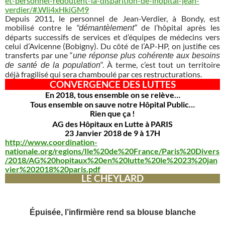
et-personnel-redoutent-la-disparition-de-lhopital-jean-
verdier/#.Wli4xHkiGM9
Depuis 2011, le personnel de Jean-Verdier, à Bondy, est
mobilisé contre le
de l’hôpital après les
“démantèlement”
départs successifs de services et d’équipes de médecins vers
celui d’Avicenne (Bobigny). Du côté de l’AP-HP, on justifie ces
transferts par une “
une réponse plus cohérente aux besoins
“. À terme, c’est tout un territoire
de santé de la population
déjà fragilisé qui sera chamboulé par ces restructurations.
CONVERGENCE DES LUTTES
En 2018, tous ensemble on se relève…
Tous ensemble on sauve notre Hôpital Public…
Rien que ça !
AG des Hôpitaux en Lutte à PARIS
23 Janvier 2018 de 9 à 17H
http://www.coordination-
nationale.org/regions/Ile%20de%20France/Paris%20Divers
/2018/AG%20hopitaux%20en%20lutte%20le%2023%20jan
vier%202018%20paris.pdf
LE CHEYLARD
Épuisée, l’infirmière rend sa blouse blanche