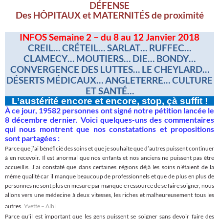
DÉFENSE
Des HÔPITAUX et MATERNITÉS de proximité
INFOS Semaine 2 – du 8 au 12 Janvier 2018
CREIL… CRÉTEIL… SARLAT… RUFFEC…
CLAMECY… MOUTIERS… DIE… BONDY…
CONVERGENCE DES LUTTES… LE CHEYLARD…
DÉSERTS MÉDICAUX… ANGLETERRE… CULTURE
ET SANTÉ…
L’austérité encore et encore, stop, çà suffit !
À ce jour, 19582 personnes ont signé notre pétition lancée le
8 décembre dernier. Voici quelques-uns des commentaires
qui nous montrent que nos constatations et propositions
sont partagées :
Parce que j’ai bénéficié des soins et que je souhaite que d’autres puissent continuer
à en recevoir. Il est anormal que nos enfants et nos anciens ne puissent pas être
accueillis. J’ai constaté que dans certaines régions déjà les soins n’étaient de la
même qualité car il manque beaucoup de professionnels et que de plus en plus de
personnes ne sont plus en mesure par manque e ressource de se faire soigner, nous
allons vers une médecine à deux vitesses, les riches et malheureusement tous les
autres.
Yvette – Albi
Parce qu’il est important que les gens puissent se soigner sans devoir faire des