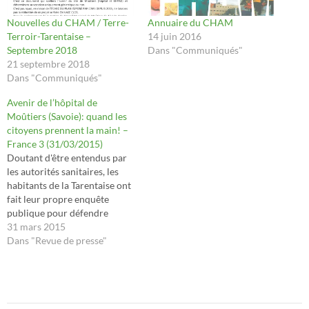
Nouvelles du CHAM / Terre-
Annuaire du CHAM
Terroir-Tarentaise –
14 juin 2016
Septembre 2018
Dans "Communiqués"
21 septembre 2018
Dans "Communiqués"
Avenir de l’hôpital de
Moûtiers (Savoie): quand les
citoyens prennent la main! –
France 3 (31/03/2015)
Doutant d'être entendus par
les autorités sanitaires, les
habitants de la Tarentaise ont
fait leur propre enquête
publique pour défendre
l'hôpital de Moûtiers appelé à
31 mars 2015
perdre des services. D'un
Dans "Revue de presse"
côté il y a l'Agence Régionale
de Santé (A.R.S) qui souhaite
rationaliser et évoque depuis
plusieurs mois la fin des