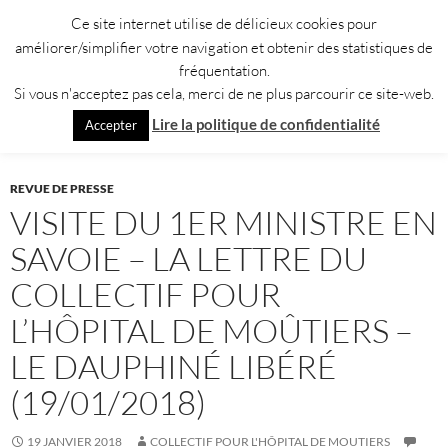
Aller
Ce site internet utilise de délicieux cookies pour
au
améliorer/simplifier votre navigation et obtenir des statistiques de
contenu
fréquentation.
Si vous n'acceptez pas cela, merci de ne plus parcourir ce site-web.
Recherche
Collectif pour l'Hôpital de Moûtiers
Lire la politique de confidentialité
Accepter
MENU
PRINCI
REVUE DE PRESSE
VISITE DU 1ER MINISTRE EN
SAVOIE – LA LETTRE DU
COLLECTIF POUR
L’HÔPITAL DE MOÛTIERS –
LE DAUPHINÉ LIBÉRÉ
(19/01/2018)
19 JANVIER 2018
COLLECTIF POUR L'HÔPITAL DE MOUTIERS