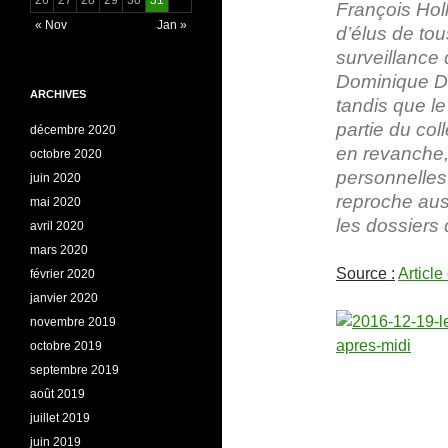
François Hol
« Nov
Jan »
d’élus de tou
surveillance 
Dominique Do
ARCHIVES
tandis que le
partie du col
décembre 2020
en revanche,
octobre 2020
personnelles
juin 2020
reproche aus
mai 2020
les dossiers 
avril 2020
mars 2020
Source :
Article
février 2020
janvier 2020
novembre 2019
octobre 2019
septembre 2019
août 2019
juillet 2019
juin 2019