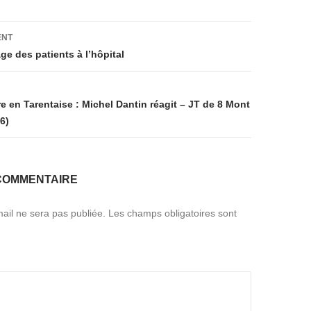
on
ENT
e des patients à l’hôpital
re en Tarentaise : Michel Dantin réagit – JT de 8 Mont
6)
COMMENTAIRE
ail ne sera pas publiée.
Les champs obligatoires sont