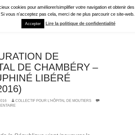
licieux cookies pour améliorer/simplifier votre navigation et obtenir des
Si vous n'acceptez pas cela, merci de ne plus parcourir ce site-web.
GHT : QU’EST-CE QUE C’EST ?
PRÉSENTATION RAPIDE
RECUEIL DE TÉ
Lire la politique de confidentialité
Accepter
URATION DE
ITAL DE CHAMBÉRY –
UPHINÉ LIBÉRÉ
2016)
2016
COLLECTIF POUR L'HÔPITAL DE MOUTIERS
ENTAIRE