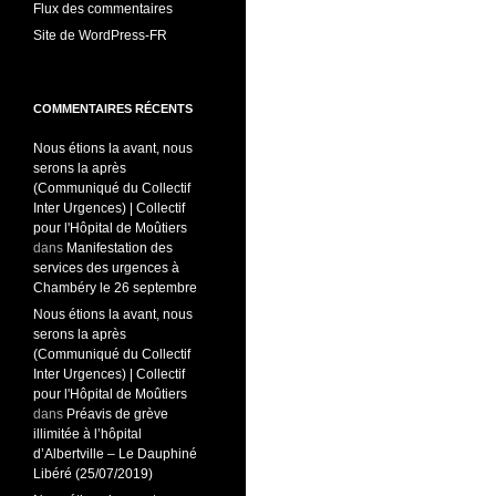
Flux des commentaires
Site de WordPress-FR
COMMENTAIRES RÉCENTS
Nous étions la avant, nous
serons la après
(Communiqué du Collectif
Inter Urgences) | Collectif
pour l'Hôpital de Moûtiers
dans
Manifestation des
services des urgences à
Chambéry le 26 septembre
Nous étions la avant, nous
serons la après
(Communiqué du Collectif
Inter Urgences) | Collectif
pour l'Hôpital de Moûtiers
dans
Préavis de grève
illimitée à l’hôpital
d’Albertville – Le Dauphiné
Libéré (25/07/2019)