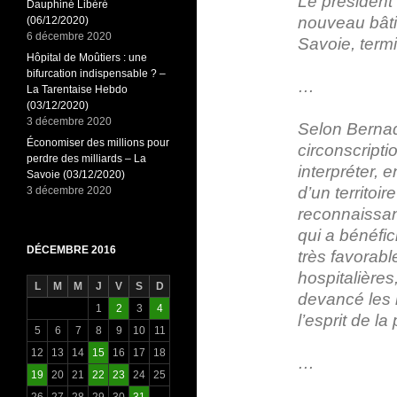
Le président 
Dauphiné Libéré
nouveau bâti
(06/12/2020)
6 décembre 2020
Savoie, termi
Hôpital de Moûtiers : une
bifurcation indispensable ? –
…
La Tarentaise Hebdo
(03/12/2020)
3 décembre 2020
Selon Bernad
Économiser des millions pour
circonscripti
perdre des milliards – La
interpréter, 
Savoie (03/12/2020)
d’un territoi
3 décembre 2020
reconnaissan
qui a bénéfic
DÉCEMBRE 2016
très favorab
hospitalières,
L
M
M
J
V
S
D
devancé les l
1
2
3
4
l’esprit de la
5
6
7
8
9
10
11
12
13
14
15
16
17
18
…
19
20
21
22
23
24
25
26
27
28
29
30
31