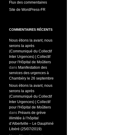
Flux des commentaires
Site de WordPress-FR
COMMENTAIRES RÉCENTS
Nous étions la avant, nous
serons la après
(Communiqué du Collectif
Inter Urgences) | Collectif
pour l'Hôpital de Moûtiers
dans
Manifestation des
services des urgences à
Chambéry le 26 septembre
Nous étions la avant, nous
serons la après
(Communiqué du Collectif
Inter Urgences) | Collectif
pour l'Hôpital de Moûtiers
dans
Préavis de grève
illimitée à l’hôpital
d’Albertville – Le Dauphiné
Libéré (25/07/2019)