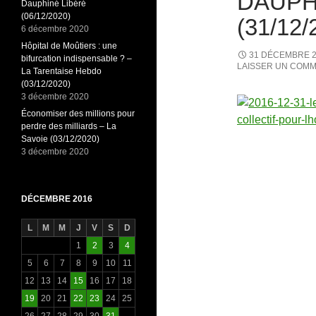
DAUPH
Dauphiné Libéré
(06/12/2020)
(31/12/
6 décembre 2020
Hôpital de Moûtiers : une
31 DÉCEMBRE 
bifurcation indispensable ? –
LAISSER UN COMM
La Tarentaise Hebdo
(03/12/2020)
3 décembre 2020
Économiser des millions pour
perdre des milliards – La
Savoie (03/12/2020)
3 décembre 2020
DÉCEMBRE 2016
L
M
M
J
V
S
D
1
2
3
4
5
6
7
8
9
10
11
12
13
14
15
16
17
18
19
20
21
22
23
24
25
26
27
28
29
30
31