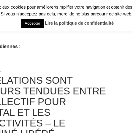
licieux cookies pour améliorer/simplifier votre navigation et obtenir des
Si vous n'acceptez pas cela, merci de ne plus parcourir ce site-web.
GHT : QU’EST-CE QUE C’EST ?
PRÉSENTATION RAPIDE
RECUEIL DE TÉ
Lire la politique de confidentialité
Accepter
diennes :
E
ELATIONS SONT
URS TENDUES ENTRE
LLECTIF POUR
TAL ET LES
TIVITÉS – LE