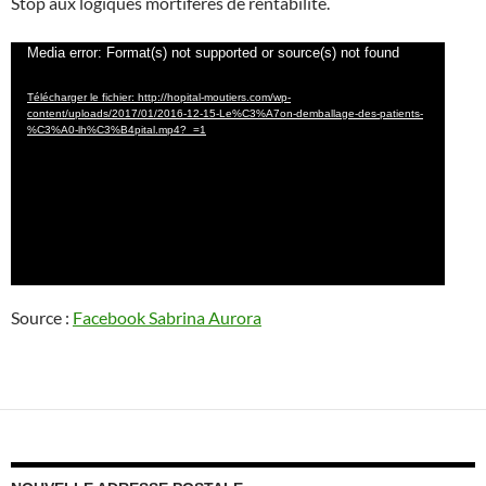
Stop aux logiques mortifères de rentabilité.
Lecteur
Media error: Format(s) not supported or source(s) not found
vidéo
Télécharger le fichier: http://hopital-moutiers.com/wp-
content/uploads/2017/01/2016-12-15-Le%C3%A7on-demballage-des-patients-
%C3%A0-lh%C3%B4pital.mp4?_=1
Source :
Facebook Sabrina Aurora