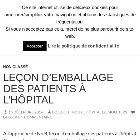
Aller
Ce site internet utilise de délicieux cookies pour
au
Recherche
améliorer/simplifier votre navigation et obtenir des statistiques de
Collectif pour l'Hôpital de Moûtiers
contenu
fréquentation.
MENU
Si vous n'acceptez pas cela, merci de ne plus parcourir ce site-
PRINCI
web.
Archives quotidiennes :
Lire la politique de confidentialité
Accepter
NON CLASSÉ
LEÇON D’EMBALLAGE
DES PATIENTS À
L’HÔPITAL
15 DÉCEMBRE 2016
COLLECTIF POUR L'HÔPITAL DE MOUTIERS
LAISSER UN COMMENTAIRE
A l’approche de Noël, leçon d’emballage des patients à l’hôpital.