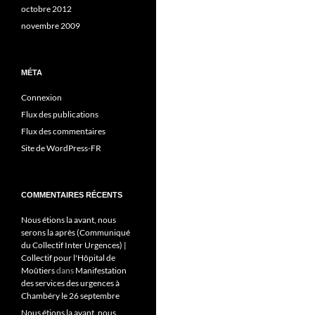
octobre 2012
novembre 2009
MÉTA
Connexion
Flux des publications
Flux des commentaires
Site de WordPress-FR
COMMENTAIRES RÉCENTS
Nous étions la avant, nous
serons la après (Communiqué
du Collectif Inter Urgences) |
Collectif pour l'Hôpital de
Moûtiers
dans
Manifestation
des services des urgences à
Chambéry le 26 septembre
Nous étions la avant, nous