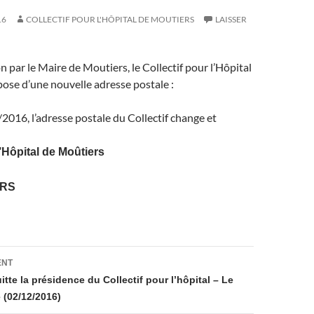
16
COLLECTIF POUR L'HÔPITAL DE MOUTIERS
LAISSER
on par le Maire de Moutiers, le Collectif pour l’Hôpital
ose d’une nouvelle adresse postale :
2016, l’adresse postale du Collectif change et
l’Hôpital de Moûtiers
ERS
on
ENT
itte la présidence du Collectif pour l’hôpital – Le
 (02/12/2016)