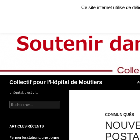
Aller
Ce site internet utilise de dé
au
contenu
Recherche
Collectif pour l'Hôpital de Moûtiers
A
L'hôpital, c'est vital
Rechercher :
COMMUNIQUÉS
NOUVE
ARTICLES RÉCENTS
POSTA
Fermer les stations, une bonne