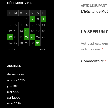
DÉCEMBRE 2016
ARTICLE SUIVANT
L’hôpital de Moû
L
M
M
J
V
S
D
1
2
3
4
5
6
7
8
9
10
11
12
13
14
15
16
17
18
LAISSER UN 
19
20
21
22
23
24
25
26
27
28
29
30
31
Votre adresse e-ma
indiqués avec
*
« Nov
Jan »
Commentaire
*
ARCHIVES
décembre 2020
octobre 2020
juin 2020
mai 2020
avril 2020
mars 2020