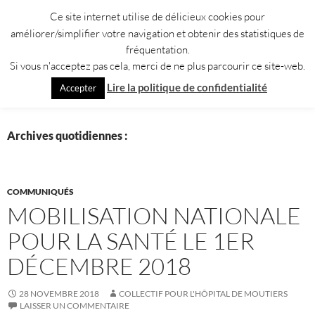
Aller
Ce site internet utilise de délicieux cookies pour
au
améliorer/simplifier votre navigation et obtenir des statistiques de
contenu
fréquentation.
Si vous n'acceptez pas cela, merci de ne plus parcourir ce site-web.
Recherche
Collectif pour l'Hôpital de Moûtiers
Lire la politique de confidentialité
Accepter
MENU
PRINCI
Archives quotidiennes :
COMMUNIQUÉS
MOBILISATION NATIONALE
POUR LA SANTÉ LE 1ER
DÉCEMBRE 2018
28 NOVEMBRE 2018
COLLECTIF POUR L'HÔPITAL DE MOUTIERS
LAISSER UN COMMENTAIRE