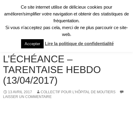
Aller
Ce site internet utilise de délicieux cookies pour
au
Recherche
améliorer/simplifier votre navigation et obtenir des statistiques de
Collectif pour l'Hôpital de Moûtiers
contenu
fréquentation.
MENU
Si vous n'acceptez pas cela, merci de ne plus parcourir ce site-
PRINCI
web.
REVUE DE PRESSE
Lire la politique de confidentialité
Accepter
MOBILISATION AVANT
L’ÉCHÉANCE –
TARENTAISE HEBDO
(13/04/2017)
13 AVRIL 2017
COLLECTIF POUR L'HÔPITAL DE MOUTIERS
LAISSER UN COMMENTAIRE