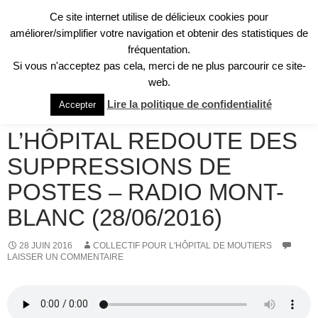
Aller
Ce site internet utilise de délicieux cookies pour
au
Recherche
améliorer/simplifier votre navigation et obtenir des statistiques de
Collectif pour l'Hôpital de Moûtiers
contenu
fréquentation.
MENU
Si vous n'acceptez pas cela, merci de ne plus parcourir ce site-
PRINCI
web.
REVUE DE PRESSE
Lire la politique de confidentialité
Accepter
LE COLLECTIF POUR
L’HÔPITAL REDOUTE DES
SUPPRESSIONS DE
POSTES – RADIO MONT-
BLANC (28/06/2016)
28 JUIN 2016
COLLECTIF POUR L'HÔPITAL DE MOUTIERS
LAISSER UN COMMENTAIRE