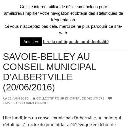
Aller
Ce site internet utilise de délicieux cookies pour
au
Recherche
améliorer/simplifier votre navigation et obtenir des statistiques de
Collectif pour l'Hôpital de Moûtiers
contenu
fréquentation.
MENU
Si vous n'acceptez pas cela, merci de ne plus parcourir ce site-
PRINCI
web.
NON CLASSÉ
Lire la politique de confidentialité
Accepter
PRÉSENTATION DU GHT
SAVOIE-BELLEY AU
CONSEIL MUNICIPAL
D’ALBERTVILLE
(20/06/2016)
21 JUIN 2016
COLLECTIF POUR L'HÔPITAL DE MOUTIERS
LAISSER UN COMMENTAIRE
Hier lundi, lors du conseil municipal d’Albertville, un point qui
n’était pas à l’ordre du jour initial, a été évoqué en début de