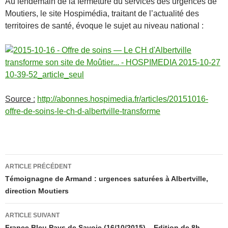
Au lendemain de la fermeture du services des urgences de
Moutiers, le site Hospimédia, traitant de l’actualité des
territoires de santé, évoque le sujet au niveau national :
Source :
http://abonnes.hospimedia.fr/articles/20151016-
offre-de-soins-le-ch-d-albertville-transforme
Navigation
ARTICLE PRÉCÉDENT
des
Témoignagne de Armand : urgences saturées à Albertville,
direction Moutiers
articles
ARTICLE SUIVANT
France Bleu Pays de Savoie (16/10/2015) – Edition de 8h