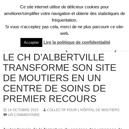
Aller
Ce site internet utilise de délicieux cookies pour
au
Recherche
améliorer/simplifier votre navigation et obtenir des statistiques de
Collectif pour l'Hôpital de Moûtiers
contenu
fréquentation.
MENU
Si vous n'acceptez pas cela, merci de ne plus parcourir ce site-
PRINCI
web.
REVUE DE PRESSE
Lire la politique de confidentialité
Accepter
HOSPIMEDIA (16/10/2015) –
LE CH D’ALBERTVILLE
TRANSFORME SON SITE
DE MOUTIERS EN UN
CENTRE DE SOINS DE
PREMIER RECOURS
16 OCTOBRE 2015
COLLECTIF POUR L'HÔPITAL DE MOUTIERS
UN COMMENTAIRE