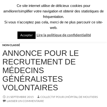
Aller
Ce site internet utilise de délicieux cookies pour
au
améliorer/simplifier votre navigation et obtenir des statistiques de
contenu
fréquentation.
Si vous n'acceptez pas cela, merci de ne plus parcourir ce site-
Recherche
Collectif pour l'Hôpital de Moûtiers
web.
MENU
Lire la politique de confidentialité
Accepter
PRINCI
NON CLASSÉ
ANNONCE POUR LE
RECRUTEMENT DE
MÉDECINS
GÉNÉRALISTES
VOLONTAIRES
21 SEPTEMBRE 2015
COLLECTIF POUR L'HÔPITAL DE MOUTIERS
LAISSER UN COMMENTAIRE