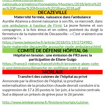
nationale.org/regions/rhonealpbis/Moutiers/2018/lettre%20
au%20Premier%20Ministre%2018janv2018.pdf
DECAZEVILLE
Maternité fermée, naissance dans l’ambulance
Aurélie Atamna a donné naissance à son fils, ce mercredi, dans
une ambulance, à hauteur de Firmi
. La jeune femme et son
compagnon, à la fois émus et en colère, pointent du doigt la
fermeture de la maternité de Decazeville : « C’est vraiment une
connerie ! ».
https://www.ladepeche.fr/article/2018/01/19/2724982-
faute-maternite-decazeville-accouche-route-ambulance.html
COMITÉ DE DÉFENSE HÔPITAL 06
Hôpital en tension : une émission de FR3 avec la
participation de Eliane Guigo
https://france3-regions.francetvinfo.fr/provence-alpes-cote-
d-azur/emissions/dimanche-en-politique-cote-d-azur
MORLAIX
Transfert des cuisines de l’hôpital au privé
Annoncée par la direction de l’hôpital, la prochaine
externalisation de la production chaude devrait conduire à la
suppression de 17 à 20 postes le 1er juin, à la cuisine centrale.
Sud a déposé un préavis de grève pour le 26 janvier.
http://www.letelegramme.fr/finistere/morlaix/cuisine-