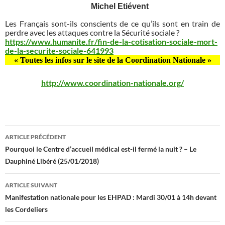
Michel Etiévent
Les Français sont-ils conscients de ce qu’ils sont en train de
perdre avec les attaques contre la Sécurité sociale ?
https://www.humanite.fr/fin-de-la-cotisation-sociale-mort-
de-la-securite-sociale-641993
« Toutes les infos sur le site de la Coordination Nationale »
http://www.coordination-nationale.org/
Navigation
ARTICLE PRÉCÉDENT
des
Pourquoi le Centre d’accueil médical est-il fermé la nuit ? – Le
Dauphiné Libéré (25/01/2018)
articles
ARTICLE SUIVANT
Manifestation nationale pour les EHPAD : Mardi 30/01 à 14h devant
les Cordeliers