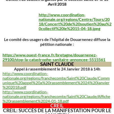
Avril 2018
http://www.coordination-
nationale.org/regions/Centre/Tours/20
18/Concert%20de%20soutien%20au%2
0collectif%20le%2015-04-18.jpeg
Le comité des usagers de l’hôpital de Douarnenez diffuse la
pétition nationale :
https://www.ouest-france.fr/bretagne/douarnenez-
29100/stop-la-catastrophe-sanitaire-annoncee-5515561
SAINT CLAUDE
Appel à rassemblement le 24 Janvier 2018 à 14h
http://www.coordination-
nationale.org/regions/franchecomte/Saint%20Claude/Comm
unique%20appel%20a%20rassemblement%2024%20janvier
%202018.pdf
http://www.coordination-
nationale.org/regions/franchecomte/Saint%20Claude/Affiche
%20rassemblement%2024-01-18.pdf
CREIL
CREIL: SUCCÈS DE LA MANIFESTATION POUR LE