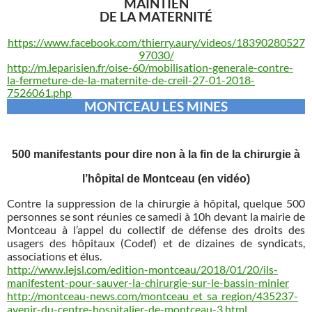
MAINTIEN
DE LA MATERNITÉ
https://www.facebook.com/thierry.aury/videos/18390280527
97030/
http://m.leparisien.fr/oise-60/mobilisation-generale-contre-
la-fermeture-de-la-maternite-de-creil-27-01-2018-
7526061.php
MONTCEAU LES MINES
500 manifestants pour dire non à la fin de la chirurgie à
l’hôpital de Montceau (en vidéo)
Contre la suppression de la chirurgie à hôpital, quelque 500
personnes se sont réunies ce samedi à 10h devant la mairie de
Montceau à l’appel du collectif de défense des droits des
usagers des hôpitaux (Codef) et de dizaines de syndicats,
associations et élus.
http://www.lejsl.com/edition-montceau/2018/01/20/ils-
manifestent-pour-sauver-la-chirurgie-sur-le-bassin-minier
http://montceau-news.com/montceau_et_sa_region/435237-
avenir-du-centre-hospitalier-de-montceau-3.html