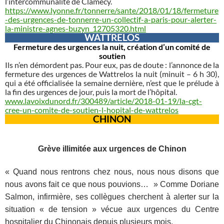
l’intercommunalité de Clamecy.
https://www.lyonne.fr/tonnerre/sante/2018/01/18/fermeture
-des-urgences-de-tonnerre-un-collectif-a-paris-pour-alerter-
la-ministre-agnes-buzyn_12705320.html
WATTRELOS
Fermeture des urgences la nuit, création d’un comité de
soutien
Ils n’en démordent pas. Pour eux, pas de doute : l’annonce de la
fermeture des urgences de Wattrelos la nuit (minuit – 6 h 30),
qui a été officialisée la semaine dernière, n’est que le prélude à
la fin des urgences de jour, puis la mort de l’hôpital.
www.lavoixdunord.fr/300489/article/2018-01-19/la-cgt-
cree-un-comite-de-soutien-l-hopital-de-wattrelos
CHINON
Grève illimitée aux urgences de Chinon
« Quand nous rentrons chez nous, nous nous disons que
nous avons fait ce que nous pouvions… » Comme Doriane
Salmon, infirmière, ses collègues cherchent à alerter sur la
situation « de tension » vécue aux urgences du Centre
hospitalier du Chinonais depuis plusieurs mois.