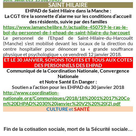
SAINT HILAIRE
EHPAD de Saint Hilaire dans la Manche :
La CGT tire la sonnette d’alarme sur les conditions d’accueil
des résidents, suivie par des familles
https://www.lamanchelibre.fr/actualite-450759-le-ras-le-
bol-du-personnel-de-l-ehpad-de-saint-hilaire-du-harcouet
Le personnel de l’Ehpad de Saint-Hilaire-du-Harcouët
(Manche) s’est mobilisé devant les locaux de la direction du
centre hospitalier pour dénoncer sa « grande souffrance
physique et psychologique », ce vendredi 12 janvier 2018.
ET LE 30 JANVIER, SOYONS TOUTES ET TOUS AUX COTES
DES PERSONNELS DES EHPAD
Communiqué de la Coordination Nationale, Convergence
Nationale
et Notre Santé En Danger :
Soutien a l’action pour les EHPAD du 30 janvier 2018
http://www.coordination-
nationale.org/Communiques/2018/18%2001%2017%20Co
m%20EHPAD%2030%20janvier%20V2%20%20(2).pdf
CULTURE
et
SANTÉ
Fin de la cotisation sociale, mort de la Sécurité sociale…