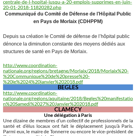
centrale-de-l-hopital-jusqu-a-20-emplois-supprimes-en-juin-
20-01-2018-11820282.php
Communiqué du Comité de Défense de l’Hôpital Public
en Pays de Morlaix (CDHPPM)
Depuis sa création le Comité de défense de l’hôpital public
dénonce la diminution constante des moyens dédiés aux
structures de santé en Pays de Morlaix.
http://www.coordination-
nationale.org/regions/bretagne/Morlaix/2018/Morlaix%20-
%20Communique%20de%20presse%20-
%20le%2024%20janvier%202018.pdf
BEGLES
http://www.coordination-
nationale.org/regions/aquitaine/2018/Begles%20manifestatio
n%20Samedi%2027%20Janvier%202018.pdf
CLAMECY
Une délégation à Paris
Une dizaine de membres d’un collectif de professionnels de la
santé et d’élus locaux ont fait le déplacement jusqu’à Paris.
Parmi eux, le maire de Tonnerre ou encore le vice-président de