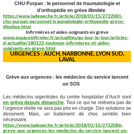
CHU Purpan : le personnel de traumatologie et
d’orthopédie en grève illimitée
https://www.ladepeche.fr/article/2018/01/15/2722081-
chu-purpan-personnel-traumatologie-orthopedie-greve-
illimitee.html
Infirmières et aides-soignants en grève
www.espaceinfirmier.fr/actualites/au-jour-le-jour/articles-
d-actualite/180122-toulouse-infirmieres-et-aides-
soignants-en-greve.html
URGENCES : AUCH, NARBONNE, LYON SUD,
LAVAL
Grève aux urgences : les médecins du service lancent
un SOS
Les médecins urgentistes du centre hospitalier d’Auch sont
en grève depuis dimanche
. Tout ce qui ne relèvera pas de
l’urgence réelle ne sera pas pris en charge. Des solutions se
dessinent. Mais, un traitement de choc semble bien
nécessaire.
https://www.ladepeche.fr/article/2018/01/15/2722086-
greve-aux-urgences-les-medecins-du-service-lancent-un-