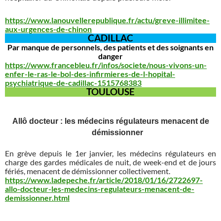
https://www.lanouvellerepublique.fr/actu/greve-illimitee-
aux-urgences-de-chinon
CADILLAC
Par manque de personnels, des patients et des soignants en
danger
https://www.francebleu.fr/infos/societe/nous-vivons-un-
enfer-le-ras-le-bol-des-infirmieres-de-l-hopital-
psychiatrique-de-cadillac-1515768383
TOULOUSE
Allô docteur : les médecins régulateurs menacent de
démissionner
En grève depuis le 1er janvier, les médecins régulateurs en
charge des gardes médicales de nuit, de week-end et de jours
fériés, menacent de démissionner collectivement.
https://www.ladepeche.fr/article/2018/01/16/2722697-
allo-docteur-les-medecins-regulateurs-menacent-de-
demissionner.html