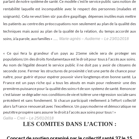
parlant de notre système de santé. Ce modèle c’est le service public sans notion de
rentabilité laquelle est incompatible avec le respect des personnes (malades et
soignants). Cela ne veut bien sûr pas dire gaspillage, dépenses inutiles mais mettre
les patients au centre des préoccupations non seulement au plan de la qualité des
techniques mais aussi au plan de la qualité de la relation, du temps accordé aux
soins, à la parole, aux familles »
….
Marie-agnès – Audierne – Le 23/01/2018
« Ce qui fera la grandeur d’un pays au 21eme siècle sera de proteger ses
populations.Un des droits fondamentaux est le droit pour tous à l’accès aux soins.
Au nom de l’égalité devant le service public il ne doit pas y avoir de citoyens de
seconde zone. Fermer les structures de proximité c’est une perte de chance pour
naître, pour guérir et pour espérer pouvoir vivre longtemps et en bonne santé. La
France est un pays riche qui a tous les atouts en main pour redevenir une des
premières puissance pour la qualité des soins rt de son systemz de santé. Renoncer
c’est laisser se dégrader nos conditions de vie et tolérer une régression sociale sans
précédent et sans fondement. Si chacun participait réellement à l’effort collectif
alors la France renouerait avec l’excellence. Un pays moderne et démocratique ne
peut être prospère sans assurer le droit à l’accès aux soins pour tous ! »
Gallia – Creil – Le 25/01/2018
LES COMITES DANS L’ACTION :
Concert de soutien organisé par le collectif santé 37 le 15