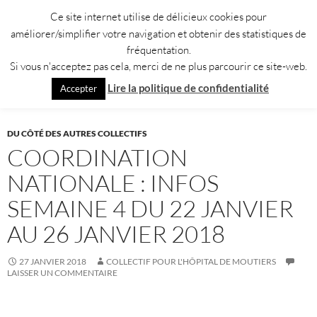
Aller
Ce site internet utilise de délicieux cookies pour
au
améliorer/simplifier votre navigation et obtenir des statistiques de
contenu
fréquentation.
Si vous n'acceptez pas cela, merci de ne plus parcourir ce site-web.
Recherche
Collectif pour l'Hôpital de Moûtiers
Lire la politique de confidentialité
Accepter
MENU
PRINCI
DU CÔTÉ DES AUTRES COLLECTIFS
COORDINATION
NATIONALE : INFOS
SEMAINE 4 DU 22 JANVIER
AU 26 JANVIER 2018
27 JANVIER 2018
COLLECTIF POUR L'HÔPITAL DE MOUTIERS
LAISSER UN COMMENTAIRE