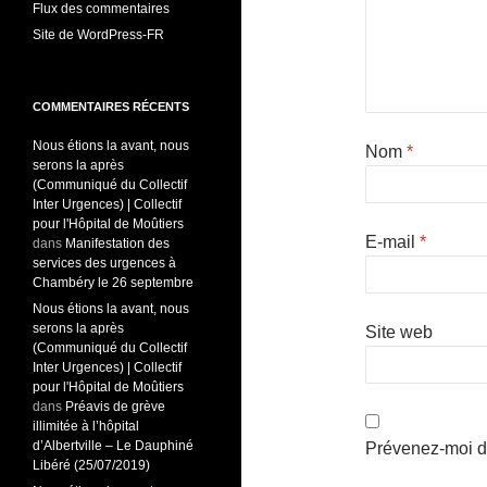
Flux des commentaires
Site de WordPress-FR
COMMENTAIRES RÉCENTS
Nous étions la avant, nous
Nom
*
serons la après
(Communiqué du Collectif
Inter Urgences) | Collectif
pour l'Hôpital de Moûtiers
E-mail
*
dans
Manifestation des
services des urgences à
Chambéry le 26 septembre
Nous étions la avant, nous
serons la après
Site web
(Communiqué du Collectif
Inter Urgences) | Collectif
pour l'Hôpital de Moûtiers
dans
Préavis de grève
illimitée à l’hôpital
d’Albertville – Le Dauphiné
Prévenez-moi d
Libéré (25/07/2019)