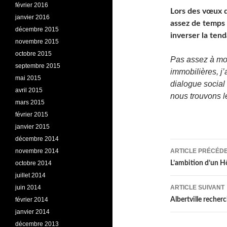
février 2016
Lors des vœux de
janvier 2016
assez de temps 
décembre 2015
inverser la ten
novembre 2015
octobre 2015
Pas assez à mo
septembre 2015
immobilières, j
mai 2015
dialogue social
avril 2015
nous trouvons l
mars 2015
février 2015
janvier 2015
décembre 2014
Navigati
novembre 2014
ARTICLE PRÉCÉD
des
octobre 2014
L’ambition d’un Hô
juillet 2014
articles
juin 2014
ARTICLE SUIVANT
février 2014
Albertville recher
janvier 2014
décembre 2013