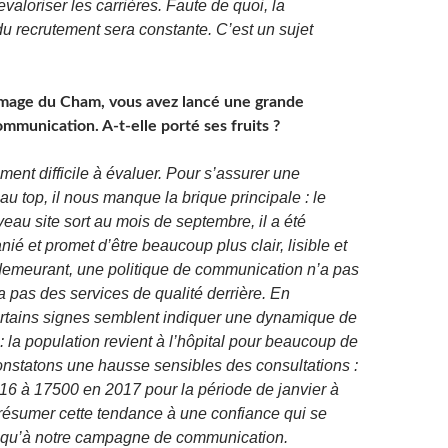
revaloriser les carrières. Faute de quoi, la
u recrutement sera constante. C’est un sujet
image du Cham, vous avez lancé une grande
munication. A-t-elle porté ses fruits ?
ent difficile à évaluer. Pour s’assurer une
u top, il nous manque la brique principale : le
eau site sort au mois de septembre, il a été
ié et promet d’être beaucoup plus clair, lisible et
demeurant, une politique de communication n’a pas
 a pas des services de qualité derrière. En
ertains signes semblent indiquer une dynamique de
: la population revient à l’hôpital pour beaucoup de
onstatons une hausse sensibles des consultations :
6 à 17500 en 2017 pour la période de janvier à
 résumer cette tendance à une confiance qui se
ôt qu’à notre campagne de communication.