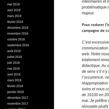
intérimaires et 
mai 2019
problématique d
avril 2019
majeur.
mars 2019
février 2019
Pour redorer l’
décembre 2018
campagne de com
novembre 2018
octobre 2018
C’est excessivem
septembre 2018
communication a
août 2018
web. Notre nouv
juillet 2018
totalement reman
juin 2018
didactique. Au 
mai 2018
de sens s’il n’y
avril 2018
l’occurrence, c
mars 2018
réappropriation 
février 2018
soins et nous c
janvier 2018
de 16100 en 201
décembre 2017
mai. Je préfère
novembre 2017
réinstalle plut