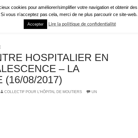
licieux cookies pour améliorer/simplifier votre navigation et obtenir des
Si vous n'acceptez pas cela, merci de ne plus parcourir ce site-web.
GHT : QU’EST-CE QUE C’EST ?
PRÉSENTATION RAPIDE
RECUEIL DE TÉ
Accepter
Lire la politique de confidentialité
E
NTRE HOSPITALIER EN
LESCENCE – LA
 (16/08/2017)
COLLECTIF POUR L'HÔPITAL DE MOUTIERS
UN