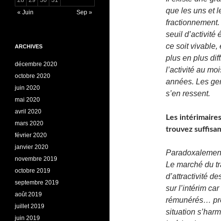
que les uns et l
« Juin
Sep »
fractionnement.
seuil d’activit
ce soit vivable,
ARCHIVES
plus en plus diff
décembre 2020
l’activité au mo
octobre 2020
années. Les ge
juin 2020
s’en ressent.
mai 2020
avril 2020
Les intérimaires
mars 2020
trouvez suffis
février 2020
janvier 2020
Paradoxalement,
novembre 2019
Le marché du tr
octobre 2019
d’attractivité d
septembre 2019
sur l’intérim car
août 2019
rémunérés… pres
juillet 2019
situation s’harm
juin 2019