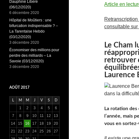
Dauphiné Libéré
Article en lectu
(06/12/2020)
6 décembre 2020
Retranscription (
Hôpital de Moûtiers : une
bifurcation indispensable ? –
consultable sur l
La Tarentaise Hebdo
(03/12/2020)
3 décembre 2020
Le Cham lu
Économiser des millions pour
réappropri
perdre des milliards – La
retrouver 
Savoie (03/12/2020)
équilibrée
3 décembre 2020
Laurence 
AOÛT 2017
L
M
M
J
V
S
D
1
2
3
4
5
6
La rotation des 
7
8
9
10
11
12
13
l’année, mais 
vous en sortez-
14
15
16
17
18
19
20
21
22
23
24
25
26
27
Il existe une gr
28
29
30
31