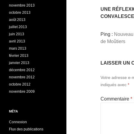
novembre 2013
UNE RÉFLEXI
octobre 2013
CONVALESCENC
août 2013
juillet 2013
Ping :
Nouveau s
juin 2013
de Moûtiers
avril 2013
mars 2013
février 2013
LAISSER UN 
janvier 2013
décembre 2012
novembre 2012
Votre adresse e-m
octobre 2012
indiqués avec
*
novembre 2009
Commentaire
*
MÉTA
Connexion
Flux des publications