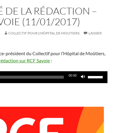
TÉ DE LA RÉDACTION –
VOIE (11/01/2017)
COLLECTIF POUR L'HÔPITAL DE MOUTIERS
LAISSER
ice-président du Collectif pour l’Hôpital de Moûtiers,
a rédaction sur RCF Savoie
:
Utilisez
00:00
les
flèches
haut/bas
pour
augmenter
ou
diminuer
le