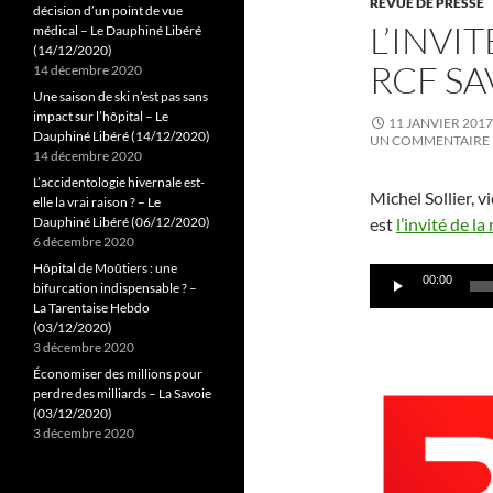
REVUE DE PRESSE
décision d’un point de vue
L’INVI
médical – Le Dauphiné Libéré
(14/12/2020)
RCF SA
14 décembre 2020
Une saison de ski n’est pas sans
impact sur l’hôpital – Le
11 JANVIER 2017
Dauphiné Libéré (14/12/2020)
UN COMMENTAIRE
14 décembre 2020
L’accidentologie hivernale est-
Michel Sollier, v
elle la vrai raison ? – Le
Dauphiné Libéré (06/12/2020)
est
l’invité de l
6 décembre 2020
Hôpital de Moûtiers : une
Lecteur
00:00
bifurcation indispensable ? –
audio
La Tarentaise Hebdo
(03/12/2020)
3 décembre 2020
Économiser des millions pour
perdre des milliards – La Savoie
(03/12/2020)
3 décembre 2020