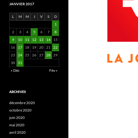
JANVIER 2017
L
M
M
J
V
S
D
1
2
3
4
5
6
7
8
9
10
11
12
13
14
15
16
17
18
19
20
21
22
23
24
25
26
27
28
29
30
31
« Déc
Fév »
ARCHIVES
décembre 2020
octobre 2020
juin 2020
mai 2020
avril 2020