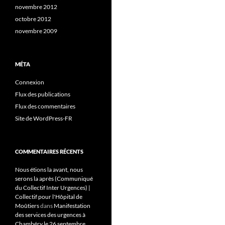
novembre 2012
octobre 2012
novembre 2009
MÉTA
Connexion
Flux des publications
Flux des commentaires
Site de WordPress-FR
COMMENTAIRES RÉCENTS
Nous étions la avant, nous
serons la après (Communiqué
du Collectif Inter Urgences) |
Collectif pour l'Hôpital de
Moûtiers
dans
Manifestation
des services des urgences à
Chambéry le 26 septembre