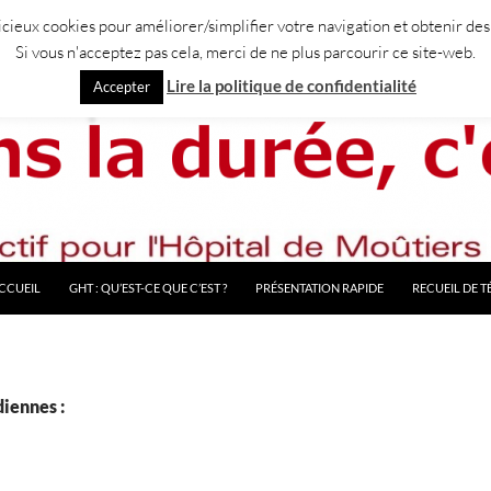
licieux cookies pour améliorer/simplifier votre navigation et obtenir des
Si vous n'acceptez pas cela, merci de ne plus parcourir ce site-web.
Lire la politique de confidentialité
Accepter
CCUEIL
GHT : QU’EST-CE QUE C’EST ?
PRÉSENTATION RAPIDE
RECUEIL DE 
iennes :