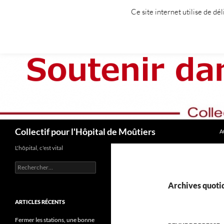
Aller
Ce site internet utilise de dé
au
contenu
Recherche
Collectif pour l'Hôpital de Moûtiers
A
L'hôpital, c'est vital
Rechercher :
Archives quotid
ARTICLES RÉCENTS
Fermer les stations, une bonne