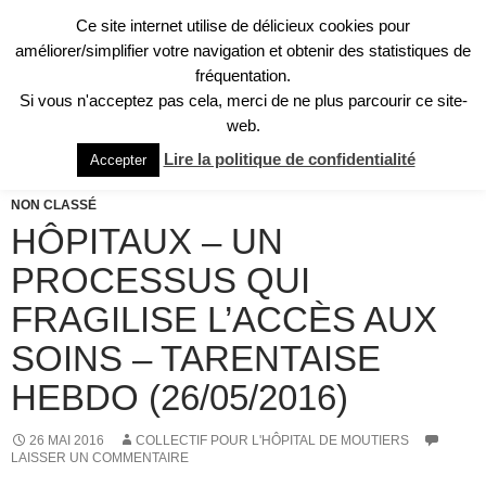
Aller
Ce site internet utilise de délicieux cookies pour
au
améliorer/simplifier votre navigation et obtenir des statistiques de
contenu
fréquentation.
Si vous n'acceptez pas cela, merci de ne plus parcourir ce site-
Recherche
Collectif pour l'Hôpital de Moûtiers
web.
MENU
Lire la politique de confidentialité
Accepter
PRINCI
NON CLASSÉ
HÔPITAUX – UN
PROCESSUS QUI
FRAGILISE L’ACCÈS AUX
SOINS – TARENTAISE
HEBDO (26/05/2016)
26 MAI 2016
COLLECTIF POUR L'HÔPITAL DE MOUTIERS
LAISSER UN COMMENTAIRE