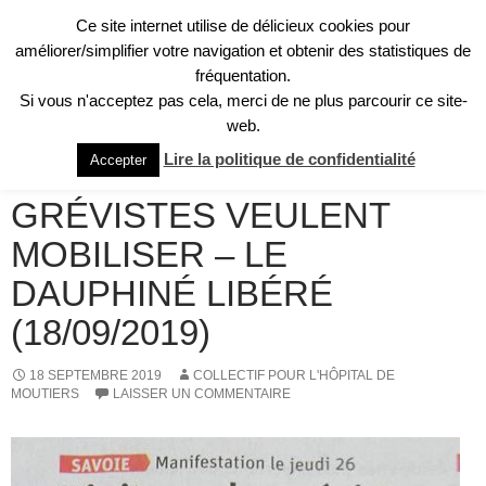
Aller
Ce site internet utilise de délicieux cookies pour
au
Recherche
améliorer/simplifier votre navigation et obtenir des statistiques de
Collectif pour l'Hôpital de Moûtiers
contenu
fréquentation.
MENU
Si vous n'acceptez pas cela, merci de ne plus parcourir ce site-
PRINCI
web.
REVUE DE PRESSE
Lire la politique de confidentialité
Accepter
HÔPITAUX – LES
GRÉVISTES VEULENT
MOBILISER – LE
DAUPHINÉ LIBÉRÉ
(18/09/2019)
18 SEPTEMBRE 2019
COLLECTIF POUR L'HÔPITAL DE
MOUTIERS
LAISSER UN COMMENTAIRE