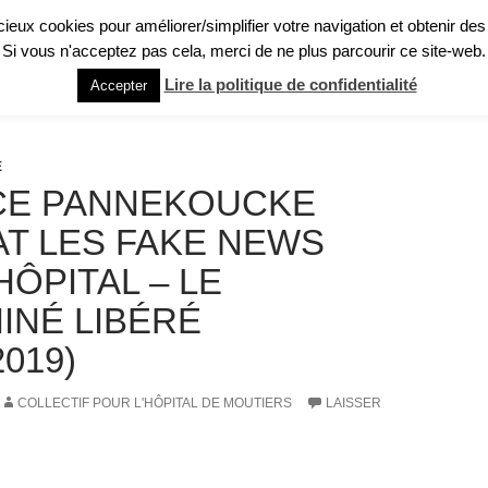
licieux cookies pour améliorer/simplifier votre navigation et obtenir des
Si vous n'acceptez pas cela, merci de ne plus parcourir ce site-web.
GHT : QU’EST-CE QUE C’EST ?
PRÉSENTATION RAPIDE
RECUEIL DE TÉ
Lire la politique de confidentialité
Accepter
E
CE PANNEKOUCKE
T LES FAKE NEWS
HÔPITAL – LE
INÉ LIBÉRÉ
2019)
COLLECTIF POUR L'HÔPITAL DE MOUTIERS
LAISSER