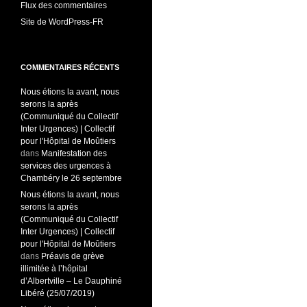
Flux des commentaires
Site de WordPress-FR
COMMENTAIRES RÉCENTS
Nous étions la avant, nous
serons la après
(Communiqué du Collectif
Inter Urgences) | Collectif
pour l'Hôpital de Moûtiers
dans
Manifestation des
services des urgences à
Chambéry le 26 septembre
Nous étions la avant, nous
serons la après
(Communiqué du Collectif
Inter Urgences) | Collectif
pour l'Hôpital de Moûtiers
dans
Préavis de grève
illimitée à l’hôpital
d’Albertville – Le Dauphiné
Libéré (25/07/2019)