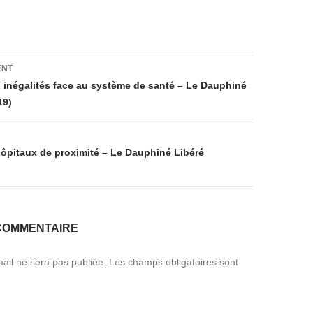
on
ENT
s inégalités face au système de santé – Le Dauphiné
19)
hôpitaux de proximité – Le Dauphiné Libéré
COMMENTAIRE
ail ne sera pas publiée.
Les champs obligatoires sont