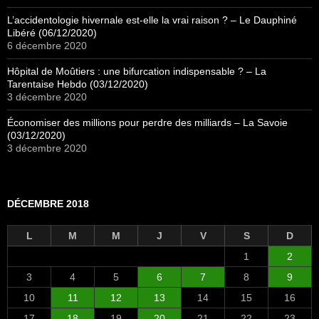
L’accidentologie hivernale est-elle la vrai raison ? – Le Dauphiné
Libéré (06/12/2020)
6 décembre 2020
Hôpital de Moûtiers : une bifurcation indispensable ? – La
Tarentaise Hebdo (03/12/2020)
3 décembre 2020
Économiser des millions pour perdre des milliards – La Savoie
(03/12/2020)
3 décembre 2020
DÉCEMBRE 2018
L
M
M
J
V
S
D
1
2
3
4
5
6
7
8
9
10
11
12
13
14
15
16
17
18
19
20
21
22
23