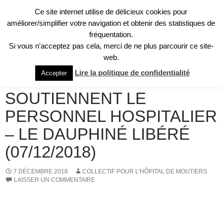
Aller
Ce site internet utilise de délicieux cookies pour
au
Recherche
améliorer/simplifier votre navigation et obtenir des statistiques de
Collectif pour l'Hôpital de Moûtiers
contenu
fréquentation.
MENU
Si vous n'acceptez pas cela, merci de ne plus parcourir ce site-
PRINCI
web.
REVUE DE PRESSE
Lire la politique de confidentialité
Accepter
LES GILETS JAUNES
SOUTIENNENT LE
PERSONNEL HOSPITALIER
– LE DAUPHINÉ LIBÉRÉ
(07/12/2018)
7 DÉCEMBRE 2018
COLLECTIF POUR L'HÔPITAL DE MOUTIERS
LAISSER UN COMMENTAIRE