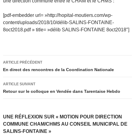
une direction commune entre le CHAM et le CHMS :
[pdf-embedder url= »http://hopital-moutiers.com/wp-
content/uploads/2018/10/délib-SALINS-FONTAINE-
8oct2018.pdf » title= »délib SALINS-FONTAINE 8oct2018″]
Navigation
ARTICLE PRÉCÉDENT
des
En direct des rencontres de la Coordination Nationale
articles
ARTICLE SUIVANT
Retour sur le colloque en Vendée dans Tarentaise Hebdo
UNE RÉFLEXION SUR « MOTION POUR DIRECTION
COMMUNE CHAM/CHMS AU CONSEIL MUNICIPAL DE
SALINS-FONTAINE »