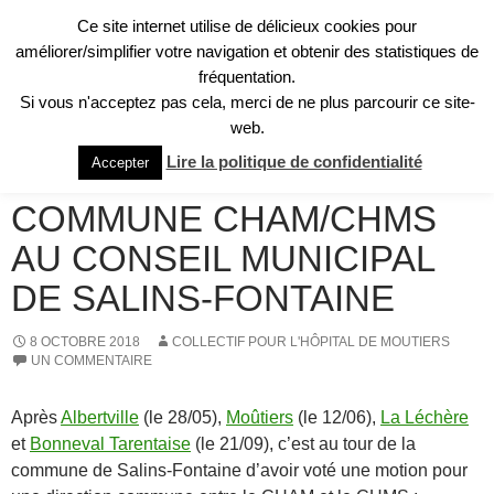
Aller
Ce site internet utilise de délicieux cookies pour
au
Recherche
améliorer/simplifier votre navigation et obtenir des statistiques de
Collectif pour l'Hôpital de Moûtiers
contenu
fréquentation.
MENU
Si vous n'acceptez pas cela, merci de ne plus parcourir ce site-
PRINCI
web.
COMMUNIQUÉS
Lire la politique de confidentialité
Accepter
MOTION POUR DIRECTION
COMMUNE CHAM/CHMS
AU CONSEIL MUNICIPAL
DE SALINS-FONTAINE
8 OCTOBRE 2018
COLLECTIF POUR L'HÔPITAL DE MOUTIERS
UN COMMENTAIRE
Après
Albertville
(le 28/05),
Moûtiers
(le 12/06),
La Léchère
et
Bonneval Tarentaise
(le 21/09), c’est au tour de la
commune de Salins-Fontaine d’avoir voté une motion pour