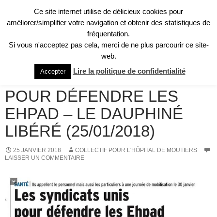
Aller
Ce site internet utilise de délicieux cookies pour
au
Recherche
améliorer/simplifier votre navigation et obtenir des statistiques de
Collectif pour l'Hôpital de Moûtiers
contenu
fréquentation.
MENU
Si vous n'acceptez pas cela, merci de ne plus parcourir ce site-
PRINCI
web.
REVUE DE PRESSE
Lire la politique de confidentialité
Accepter
LES SYNDICATS UNIS
POUR DÉFENDRE LES
EHPAD – LE DAUPHINÉ
LIBÉRÉ (25/01/2018)
25 JANVIER 2018
COLLECTIF POUR L'HÔPITAL DE MOUTIERS
LAISSER UN COMMENTAIRE