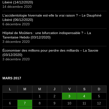
Libéré (14/12/2020)
14 décembre 2020
L’accidentologie hivernale est-elle la vrai raison ? – Le Dauphiné
Libéré (06/12/2020)
6 décembre 2020
Hôpital de Moûtiers : une bifurcation indispensable ? – La
Tarentaise Hebdo (03/12/2020)
3 décembre 2020
Économiser des millions pour perdre des milliards – La Savoie
(03/12/2020)
3 décembre 2020
MARS 2017
L
M
M
J
V
S
D
1
2
3
4
5
6
7
8
9
10
11
12