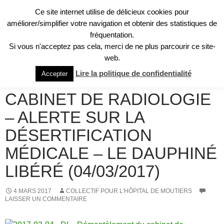
Aller
Ce site internet utilise de délicieux cookies pour
au
Recherche
améliorer/simplifier votre navigation et obtenir des statistiques de
Collectif pour l'Hôpital de Moûtiers
contenu
fréquentation.
MENU
Si vous n'acceptez pas cela, merci de ne plus parcourir ce site-
PRINCI
web.
REVUE DE PRESSE
Lire la politique de confidentialité
Accepter
DÉMANTÈLEMENT DU
CABINET DE RADIOLOGIE
– ALERTE SUR LA
DÉSERTIFICATION
MÉDICALE – LE DAUPHINÉ
LIBÉRÉ (04/03/2017)
4 MARS 2017
COLLECTIF POUR L'HÔPITAL DE MOUTIERS
LAISSER UN COMMENTAIRE