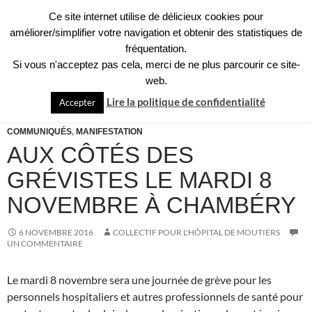
Aller
Ce site internet utilise de délicieux cookies pour
au
améliorer/simplifier votre navigation et obtenir des statistiques de
contenu
fréquentation.
Si vous n'acceptez pas cela, merci de ne plus parcourir ce site-
Recherche
Collectif pour l'Hôpital de Moûtiers
web.
MENU
Lire la politique de confidentialité
Accepter
PRINCI
COMMUNIQUÉS
,
MANIFESTATION
AUX CÔTÉS DES
GRÉVISTES LE MARDI 8
NOVEMBRE À CHAMBÉRY
6 NOVEMBRE 2016
COLLECTIF POUR L'HÔPITAL DE MOUTIERS
UN COMMENTAIRE
Le mardi 8 novembre sera une journée de grève pour les
personnels hospitaliers et autres professionnels de santé pour