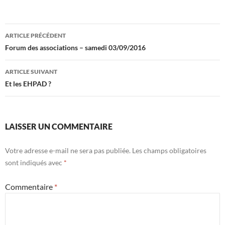
Navigation
ARTICLE PRÉCÉDENT
des
Forum des associations – samedi 03/09/2016
articles
ARTICLE SUIVANT
Et les EHPAD ?
LAISSER UN COMMENTAIRE
Votre adresse e-mail ne sera pas publiée.
Les champs obligatoires
sont indiqués avec
*
Commentaire
*