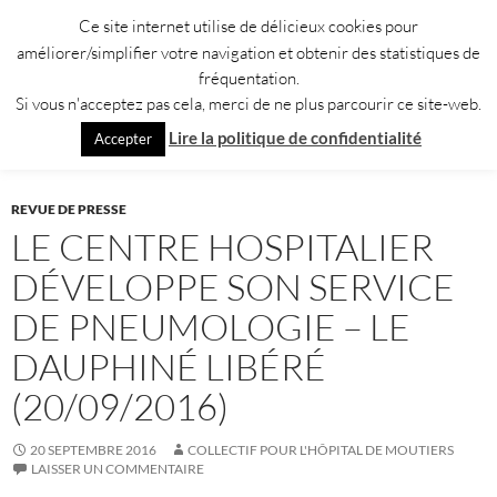
Aller
Ce site internet utilise de délicieux cookies pour
au
améliorer/simplifier votre navigation et obtenir des statistiques de
contenu
fréquentation.
Si vous n'acceptez pas cela, merci de ne plus parcourir ce site-web.
Recherche
Collectif pour l'Hôpital de Moûtiers
Lire la politique de confidentialité
Accepter
MENU
PRINCI
REVUE DE PRESSE
LE CENTRE HOSPITALIER
DÉVELOPPE SON SERVICE
DE PNEUMOLOGIE – LE
DAUPHINÉ LIBÉRÉ
(20/09/2016)
20 SEPTEMBRE 2016
COLLECTIF POUR L'HÔPITAL DE MOUTIERS
LAISSER UN COMMENTAIRE