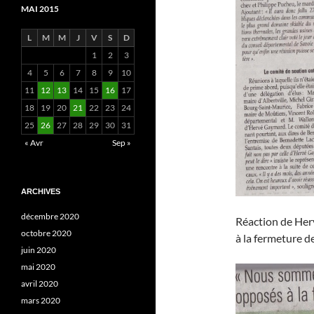
MAI 2015
L
M
M
J
V
S
D
1
2
3
4
5
6
7
8
9
10
11
12
13
14
15
16
17
18
19
20
21
22
23
24
25
26
27
28
29
30
31
« Avr
Sep »
ARCHIVES
décembre 2020
Réaction de He
octobre 2020
à la fermeture d
juin 2020
mai 2020
avril 2020
mars 2020