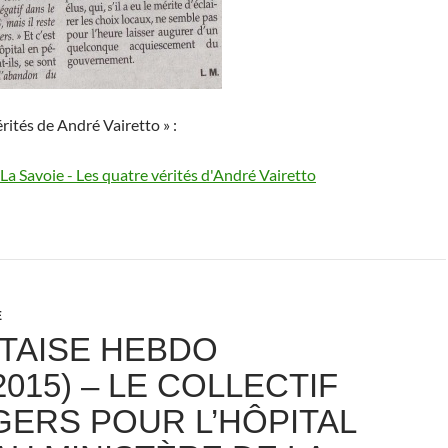
érités de André Vairetto » :
E
TAISE HEBDO
/2015) – LE COLLECTIF
GERS POUR L’HÔPITAL