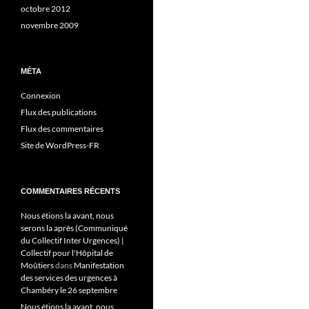
octobre 2012
novembre 2009
MÉTA
Connexion
Flux des publications
Flux des commentaires
Site de WordPress-FR
COMMENTAIRES RÉCENTS
Nous étions la avant, nous
serons la après (Communiqué
du Collectif Inter Urgences) |
Collectif pour l'Hôpital de
Moûtiers
dans
Manifestation
des services des urgences à
Chambéry le 26 septembre
Nous étions la avant, nous