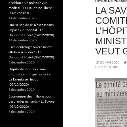
REVUE DE PRESS
décision d’un point de vue
LA SAV
médical – Le Dauphiné Libéré
(14/12/2020)
COMIT
14 décembre 2020
Une saison de ski n’est pas sans
L’HÔPI
impact sur l’hôpital – Le
Dauphiné Libéré (14/12/2020)
MINIS
14 décembre 2020
L’accidentologie hivernale est-
VEUT 
elle la vrai raison ? – Le
Dauphiné Libéré (06/12/2020)
6 décembre 2020
21 MAI 2015
COMMENTAIRE
Hôpital de Moûtiers : une
bifurcation indispensable ? –
La Tarentaise Hebdo
(03/12/2020)
3 décembre 2020
Économiser des millions pour
perdre des milliards – La Savoie
(03/12/2020)
3 décembre 2020