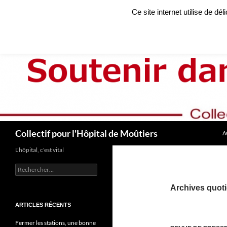
Aller
Ce site internet utilise de dé
au
contenu
Recherche
Collectif pour l'Hôpital de Moûtiers
A
L'hôpital, c'est vital
Rechercher :
Archives quoti
ARTICLES RÉCENTS
Fermer les stations, une bonne