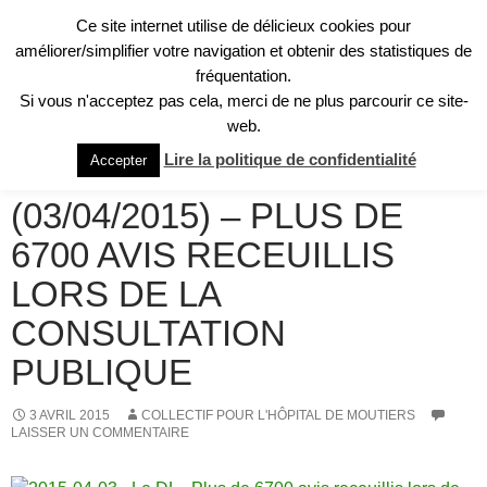
Aller
Ce site internet utilise de délicieux cookies pour
au
Recherche
améliorer/simplifier votre navigation et obtenir des statistiques de
Collectif pour l'Hôpital de Moûtiers
contenu
fréquentation.
MENU
Si vous n'acceptez pas cela, merci de ne plus parcourir ce site-
PRINCI
web.
REVUE DE PRESSE
Lire la politique de confidentialité
Accepter
LE DAUPHINÉ LIBÉRÉ
(03/04/2015) – PLUS DE
6700 AVIS RECEUILLIS
LORS DE LA
CONSULTATION
PUBLIQUE
3 AVRIL 2015
COLLECTIF POUR L'HÔPITAL DE MOUTIERS
LAISSER UN COMMENTAIRE