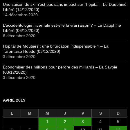
Une saison de ski n’est pas sans impact sur l’hôpital – Le Dauphiné
Libéré (14/12/2020)
14 décembre 2020
L’accidentologie hivernale est-elle la vrai raison ? – Le Dauphiné
Libéré (06/12/2020)
6 décembre 2020
Hôpital de Moûtiers : une bifurcation indispensable ? – La
Tarentaise Hebdo (03/12/2020)
3 décembre 2020
Économiser des millions pour perdre des milliards – La Savoie
(03/12/2020)
3 décembre 2020
AVRIL 2015
L
M
M
J
V
S
D
1
2
3
4
5
6
7
8
9
10
11
12