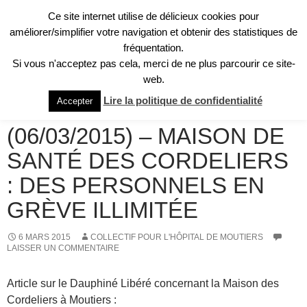
Aller
Ce site internet utilise de délicieux cookies pour
au
Recherche
améliorer/simplifier votre navigation et obtenir des statistiques de
Collectif pour l'Hôpital de Moûtiers
contenu
fréquentation.
MENU
Si vous n'acceptez pas cela, merci de ne plus parcourir ce site-
PRINCI
web.
REVUE DE PRESSE
Lire la politique de confidentialité
Accepter
LE DAUPHINÉ LIBÉRÉ
(06/03/2015) – MAISON DE
SANTÉ DES CORDELIERS
: DES PERSONNELS EN
GRÈVE ILLIMITÉE
6 MARS 2015
COLLECTIF POUR L'HÔPITAL DE MOUTIERS
LAISSER UN COMMENTAIRE
Article sur le Dauphiné Libéré concernant la Maison des
Cordeliers à Moutiers :