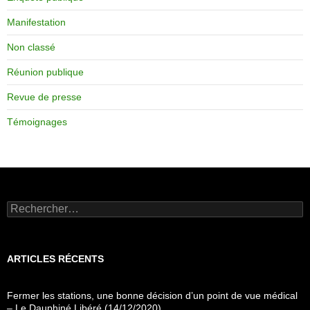
Manifestation
Non classé
Réunion publique
Revue de presse
Témoignages
Rechercher :
ARTICLES RÉCENTS
Fermer les stations, une bonne décision d’un point de vue médical
– Le Dauphiné Libéré (14/12/2020)