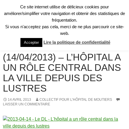
Aller
Ce site internet utilise de délicieux cookies pour
au
Recherche
améliorer/simplifier votre navigation et obtenir des statistiques de
Collectif pour l'Hôpital de Moûtiers
contenu
fréquentation.
MENU
Si vous n'acceptez pas cela, merci de ne plus parcourir ce site-
PRINCI
web.
REVUE DE PRESSE
Lire la politique de confidentialité
Accepter
LE DAUPHINÉ LIBÉRÉ
(14/04/2013) – L’HÔPITAL A
UN RÔLE CENTRAL DANS
LA VILLE DEPUIS DES
LUSTRES
14 AVRIL 2013
COLLECTIF POUR L'HÔPITAL DE MOUTIERS
LAISSER UN COMMENTAIRE