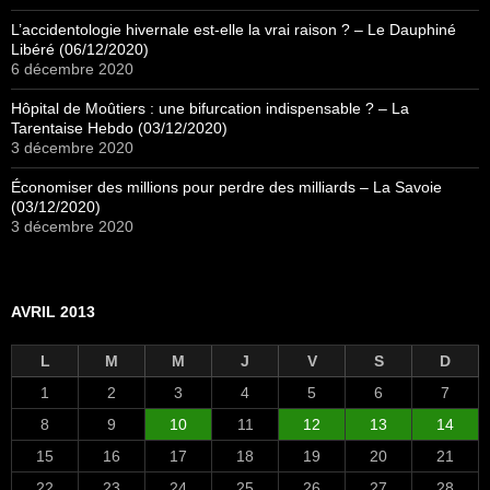
L’accidentologie hivernale est-elle la vrai raison ? – Le Dauphiné
Libéré (06/12/2020)
6 décembre 2020
Hôpital de Moûtiers : une bifurcation indispensable ? – La
Tarentaise Hebdo (03/12/2020)
3 décembre 2020
Économiser des millions pour perdre des milliards – La Savoie
(03/12/2020)
3 décembre 2020
AVRIL 2013
L
M
M
J
V
S
D
1
2
3
4
5
6
7
8
9
10
11
12
13
14
15
16
17
18
19
20
21
22
23
24
25
26
27
28