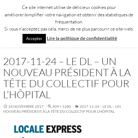
Aller
Ce site internet utilise de délicieux cookies pour
au
améliorer/simplifier votre navigation et obtenir des statistiques de
contenu
fréquentation.
Si vous n'acceptez pas cela, merci de ne plus parcourir ce site-web.
Recherche
Collectif pour l'Hôpital de Moûtiers
Lire la politique de confidentialité
Accepter
MENU
PRINCI
2017-11-24 – LE DL – UN
NOUVEAU PRÉSIDENT À LA
TÊTE DU COLLECTIF POUR
L’HÔPITAL
24 NOVEMBRE 2017
909 × 1280
2017-11-24 – LE DL – UN
NOUVEAU PRÉSIDENT À LA TÊTE DU COLLECTIF POUR L’HÔPITAL