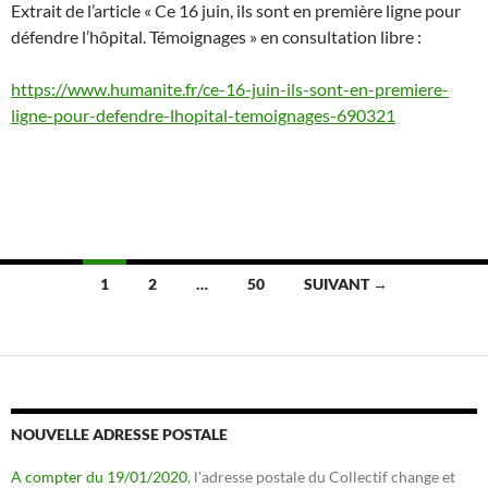
Extrait de l’article « Ce 16 juin, ils sont en première ligne pour
défendre l’hôpital. Témoignages » en consultation libre :
https://www.humanite.fr/ce-16-juin-ils-sont-en-premiere-
ligne-pour-defendre-lhopital-temoignages-690321
Navigation
1
2
…
50
SUIVANT →
des
articles
NOUVELLE ADRESSE POSTALE
A compter du 19/01/2020
, l'adresse postale du Collectif change et