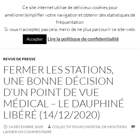
Aller
Ce site internet utilise de délicieux cookies pour
au
améliorer/simplifier votre navigation et obtenir des statistiques de
contenu
fréquentation.
Si vous n'acceptez pas cela, merci de ne plus parcourir ce site-web.
Recherche
Collectif pour l'Hôpital de Moûtiers
Lire la politique de confidentialité
Accepter
MENU
PRINCI
REVUE DE PRESSE
FERMER LES STATIONS,
UNE BONNE DÉCISION
D’UN POINT DE VUE
MÉDICAL – LE DAUPHINÉ
LIBÉRÉ (14/12/2020)
14 DÉCEMBRE 2020
COLLECTIF POUR L'HÔPITAL DE MOUTIERS
LAISSER UN COMMENTAIRE