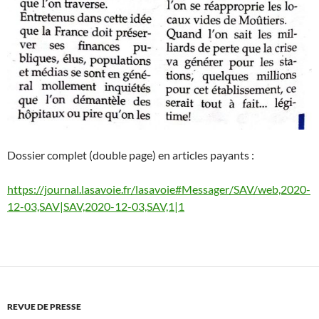
Dossier complet (double page) en articles payants :
https://journal.lasavoie.fr/lasavoie#Messager/SAV/web,2020-
12-03,SAV|SAV,2020-12-03,SAV,1|1
REVUE DE PRESSE